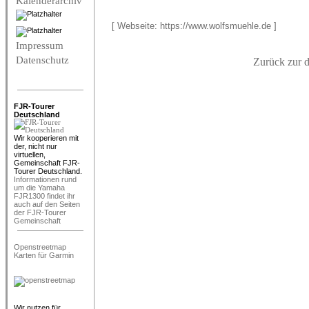
Kalenderarchiv
[ Webseite: https://www.wolfsmuehle.de ]
Impressum
Datenschutz
Zurück zur d
FJR-Tourer
Deutschland
Wir kooperieren mit
der, nicht nur
virtuellen,
Gemeinschaft FJR-
Tourer Deutschland.
Informationen rund
um die Yamaha
FJR1300 findet ihr
auch auf den Seiten
der FJR-Tourer
Gemeinschaft
Openstreetmap
Karten für Garmin
Wir nutzen für