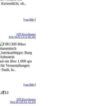
 Kerzenlicht, ob..
[von Biky]
GPS Koordinaten
N50 58.813 E14 06.580
und ein über 1.000 qm
 für Veranstaltungen
Stadt, in..
[von Biky]
(F) )
GPS Koordinaten
N44 00.108 E4 16.339