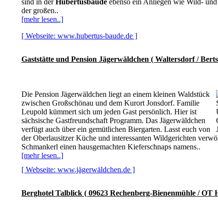
sind in der
Hubertusbaude
ebenso ein Anliegen wie Wild- und 
der großen..
[mehr lesen..]
[ Webseite: www.hubertus-baude.de ]
Gaststätte und Pension Jägerwäldchen ( Waltersdorf / Berts
Die Pension Jägerwäldchen liegt an einem kleinen Waldstück
zwischen Großschönau und dem Kurort Jonsdorf. Familie
Leupold kümmert sich um jeden Gast persönlich. Hier ist
sächsische Gastfreundschaft Programm. Das Jägerwäldchen
verfügt auch über ein gemütlichen Biergarten. Lasst euch von
der Oberlausitzer Küche und interessanten Wildgerichten verw
Schmankerl einen hausgemachten Kieferschnaps namens..
[mehr lesen..]
[ Webseite: www.jägerwäldchen.de ]
Berghotel Talblick ( 09623 Rechenberg-Bienenmühle / OT 