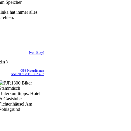
inka hat immer alles
pfehlen.
[von Biky]
in )
GPS Koordinaten
N50 30.958 E13 02.467