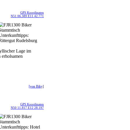
GPS Koordinaten
N51 06.389 E11 42.771
yllischer Lage im
en erholsamen
[von Biky]
GPS Koordinaten
N50 11.817 E12 28.197