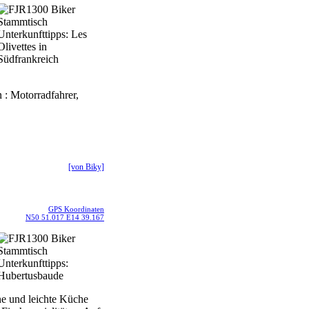
 : Motorradfahrer,
[von Biky]
GPS Koordinaten
N50 51.017 E14 39.167
ne und leichte Küche