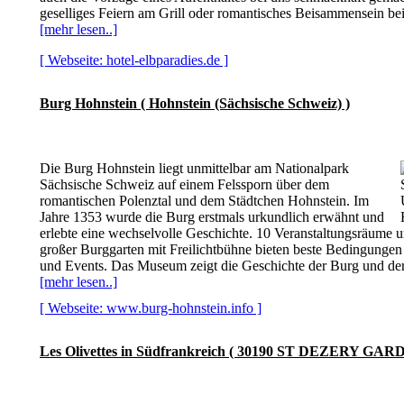
geselliges Feiern am Grill oder romantisches Beisammensein bei
[mehr lesen..]
[ Webseite: hotel-elbparadies.de ]
Burg Hohnstein ( Hohnstein (Sächsische Schweiz) )
Die Burg Hohnstein liegt unmittelbar am Nationalpark
Sächsische Schweiz auf einem Felssporn über dem
romantischen Polenztal und dem Städtchen Hohnstein. Im
Jahre 1353 wurde die Burg erstmals urkundlich erwähnt und
erlebte eine wechselvolle Geschichte. 10 Veranstaltungsräume 
großer Burggarten mit Freilichtbühne bieten beste Bedingungen
und Events. Das Museum zeigt die Geschichte der Burg und der 
[mehr lesen..]
[ Webseite: www.burg-hohnstein.info ]
Les Olivettes in Südfrankreich ( 30190 ST DEZERY GARD 