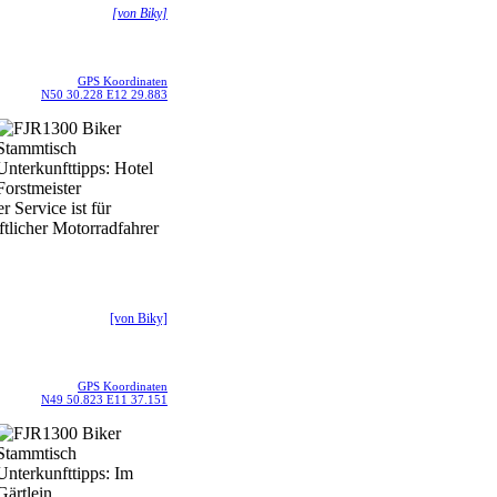
[von Biky]
GPS Koordinaten
N50 30.228 E12 29.883
r Service ist für
aftlicher Motorradfahrer
[von Biky]
GPS Koordinaten
N49 50.823 E11 37.151