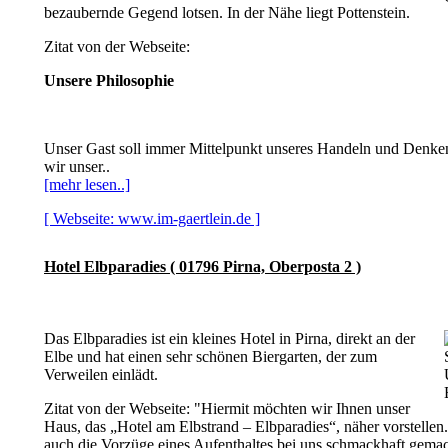
bezaubernde Gegend lotsen. In der Nähe liegt Pottenstein.
Zitat von der Webseite:
Unsere Philosophie
Unser Gast soll immer Mittelpunkt unseres Handeln und Denke
wir unser..
[mehr lesen..]
[ Webseite: www.im-gaertlein.de ]
Hotel Elbparadies ( 01796 Pirna, Oberposta 2 )
Das Elbparadies ist ein kleines Hotel in Pirna, direkt an der
Elbe und hat einen sehr schönen Biergarten, der zum
Verweilen einlädt.
Zitat von der Webseite: "Hiermit möchten wir Ihnen unser
Haus, das „Hotel am Elbstrand – Elbparadies“, näher vorstellen.
auch die Vorzüge eines Aufenthaltes bei uns schmackhaft gema