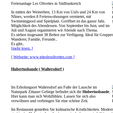
Ferienanlage Les Olivettes in Südfrankreich
In mitten der Weinreben, 13 Km von Uzès und 24 Km von
Nîmes, werden 8 Ferienwohnungen vermietet, mit
Swimmingpool und Spielplatz. Geöffnet ist das ganze Jahr,
Möglichkeit des Abendessen. Von September bis Juni, und im
Juli und August organisieren wir Abende nach Thema.
Es stehen insgesamt 38 Betten zur Verfügung. Ideal für Gruppen
Wanderer, Familie, Freunde..
Es gibt..
[mehr lesen..]
[ Webseite: www.giteslesolivettes.com ]
Hubertusbaude ( Waltersdorf )
Im Erholungsort Waltersdorf am Fuße der Lausche im
Naturpark Zittauer Gebirge befindet sich die
Hubertusbaude
.
Hier kann man sich Wohlfühlen. Lassen Sie sich also
verwöhnen und verbringen Sie eine schöne Zeit
.
Im Restaurant genießen Sie kulinarische Köstlichkeiten. Moder