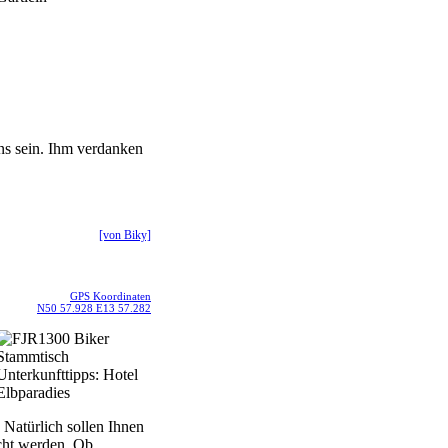
ns sein. Ihm verdanken
[von Biky]
GPS Koordinaten
N50 57.928 E13 57.282
 Natürlich sollen Ihnen
cht werden. Ob