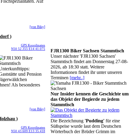
Fischspezialitäten. Auf
[von Biky]
dorf )
GPS Koordinaten
N50 52.355 E14 41.075
FJR1300 Biker Sachsen Stammtisch
Unser nächster 'FJR1300 Sachsen'
Stammtisch findet am Donnerstag 27-08-
2026, ab 18:30 statt. Weitere
Informationen findet ihr unter unseren
Terminen
[mehr..]
öhnen! Als besonderes
Nur Insider kennen die Geschichte um
das Objekt der Begierde zu jedem
Stammtisch
[von Biky]
Holzhau )
Die Bezeichnung
'Pudding'
für eine
Süßspeise wurde laut dem Deutschen
GPS Koordinaten
Wörterbuch der Brüder Grimm im
N50 43.609 E13 35.418