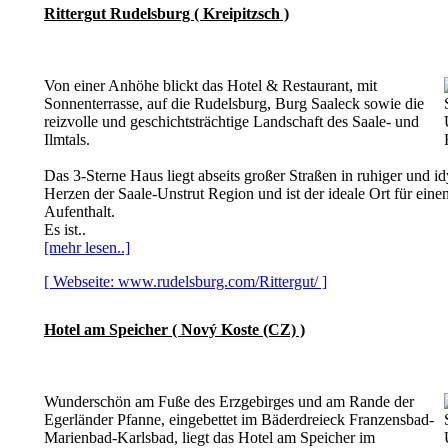
Rittergut Rudelsburg ( Kreipitzsch )
Von einer Anhöhe blickt das Hotel & Restaurant, mit
Sonnenterrasse, auf die
Rudelsburg
,
Burg Saaleck
sowie die
reizvolle und geschichtsträchtige Landschaft des Saale- und
Ilmtals.
Das 3-Sterne Haus liegt abseits großer Straßen in ruhiger und id
Herzen der Saale-Unstrut Region und ist der ideale Ort für ein
Aufenthalt.
Es ist..
[mehr lesen..]
[ Webseite: www.rudelsburg.com/Rittergut/ ]
Hotel am Speicher ( Nový Koste (CZ) )
Wunderschön am Fuße des Erzgebirges und am Rande der
Egerländer Pfanne, eingebettet im Bäderdreieck Franzensbad-
Marienbad-Karlsbad, liegt das Hotel am Speicher im