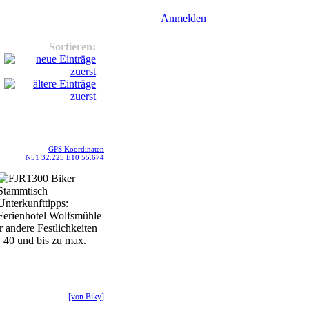
Anmelden
Sortieren:
GPS Koordinaten
N51 32.225 E10 55.674
 andere Festlichkeiten
. 40 und bis zu max.
[von Biky]