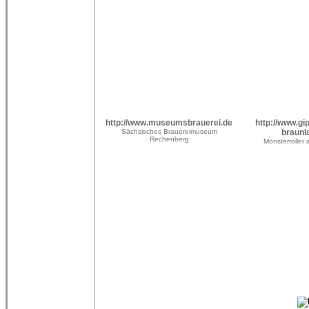
http://www.museumsbrauerei.de
http://www.gi
Sächsisches Brauereimuseum
braunl
Rechenberg
Monsterrolle