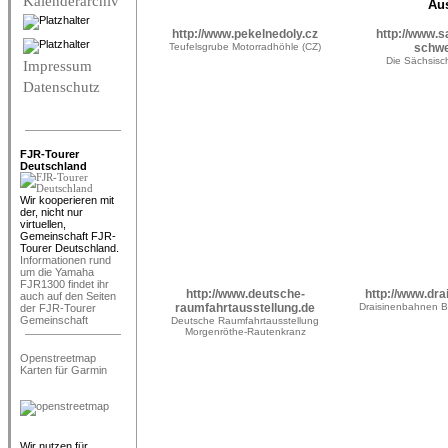
Kalenderarchiv
Aus
http://www.pekelnedoly.cz
http://www.
Teufelsgrube Motorradhöhle (CZ)
schwe
Die Sächsis
Impressum
Datenschutz
FJR-Tourer
Deutschland
Wir kooperieren mit
der, nicht nur
virtuellen,
Gemeinschaft FJR-
Tourer Deutschland.
Informationen rund
um die Yamaha
FJR1300 findet ihr
http://www.deutsche-
http://www.dr
auch auf den Seiten
raumfahrtausstellung.de
Draisinenbahnen B
der FJR-Tourer
Gemeinschaft
Deutsche Raumfahrtausstellung
Morgenröthe-Rautenkranz
Openstreetmap
Karten für Garmin
Wir nutzen für