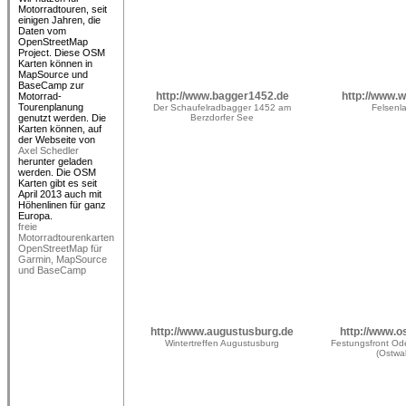
Motorradtouren, seit
einigen Jahren, die
Daten vom
OpenStreetMap
Project. Diese OSM
Karten können in
MapSource und
BaseCamp zur
http://www.bagger1452.de
http://www.
Motorrad-
Tourenplanung
Der Schaufelradbagger 1452 am
Felsenla
genutzt werden. Die
Berzdorfer See
Karten können, auf
der Webseite von
Axel Schedler
herunter geladen
werden. Die OSM
Karten gibt es seit
April 2013 auch mit
Höhenlinen für ganz
freie
Motorradtourenkarten
OpenStreetMap für
Garmin, MapSource
und BaseCamp
http://www.augustusburg.de
http://www.o
Wintertreffen Augustusburg
Festungsfront O
(Ostwal