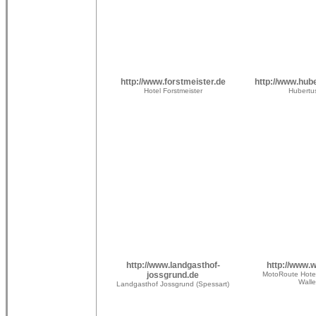
http://www.forstmeister.de
http://www.hub
Hotel Forstmeister
Hubert
http://www.landgasthof-
http://www.
jossgrund.de
MotoRoute Hote
Walle
Landgasthof Jossgrund (Spessart)