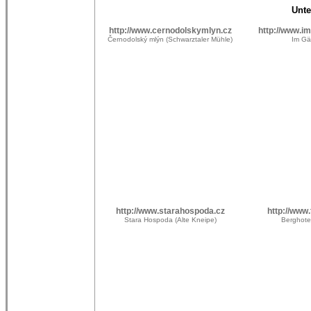
Unte
http://www.cernodolskymlyn.cz
http://www.im
Černodolský mlýn (Schwarztaler Mühle)
Im Gär
http://www.starahospoda.cz
http://www.
Stara Hospoda (Alte Kneipe)
Berghotel