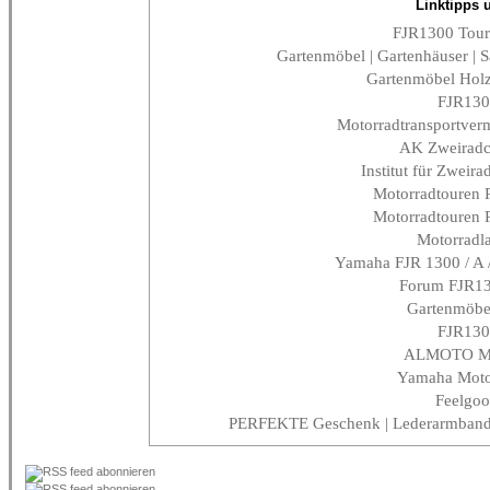
Linktipps 
FJR1300 Tour
Gartenmöbel | Gartenhäuser | 
Gartenmöbel Holz
FJR130
Motorradtransportverm
AK Zweiradc
Institut für Zweira
Motorradtouren 
Motorradtouren 
Motorradl
Yamaha FJR 1300 / A /
Forum FJR1
Gartenmöbe
FJR130
ALMOTO Mot
Yamaha Moto
Feelgoo
PERFEKTE Geschenk | Lederarmband g