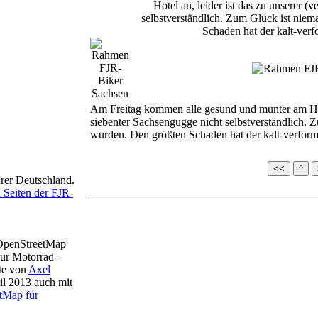
Am Freitag kommen alle gesund und munter am Hotel
siebenter Sachsengugge nicht selbstverständlich. 
wurden. Den größten Schaden hat der kalt-verform
<<
^
urer Deutschland.
 Seiten der FJR-
m OpenStreetMap
ur Motorrad-
te von
Axel
il 2013 auch mit
etMap für