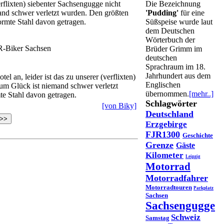
Die Bezeichnung
'Pudding'
für eine
Süßspeise wurde laut
dem Deutschen
Wörterbuch der
Brüder Grimm im
deutschen
Sprachraum im 18.
Jahrhundert aus dem
 an, leider ist das zu unserer (verflixten)
Englischen
Zum Glück ist niemand schwer verletzt
übernommen.
[mehr..]
te Stahl davon getragen.
Schlagwörter
[von Biky]
Deutschland
>>
Erzgebirge
FJR1300
Geschichte
Grenze
Gäste
Kilometer
Leipzig
Motorrad
Motorradfahrer
Motorradtouren
Parkplatz
Sachsen
Sachsengugge
Schweiz
Samstag