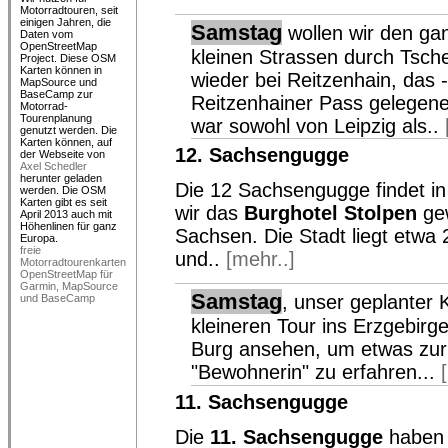
Motorradtouren, seit
einigen Jahren, die
Samstag
wollen wir den gan
Daten vom
OpenStreetMap
kleinen Strassen durch Tsch
Project. Diese OSM
Karten können in
wieder bei Reitzenhain, das
MapSource und
BaseCamp zur
Reitzenhainer Pass gelegene
Motorrad-
Tourenplanung
war sowohl von Leipzig als..
genutzt werden. Die
Karten können, auf
12. Sachsengugge
der Webseite von
Axel Schedler
herunter geladen
Die 12 Sachsengugge findet i
werden. Die OSM
Karten gibt es seit
wir das
Burghotel Stolpen
gew
April 2013 auch mit
Höhenlinen für ganz
Sachsen. Die Stadt liegt etwa 
freie
und..
[mehr..]
Motorradtourenkarten
OpenStreetMap für
Garmin, MapSource
Samstag
, unser geplanter K
und BaseCamp
kleineren Tour ins Erzgebirg
Burg ansehen, um etwas zur
"Bewohnerin" zu erfahren...
11. Sachsengugge
Die
11. Sachsengugge
haben 