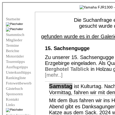
Startseite
Die Suchanfrage e
gesucht wurde 
Stammtisch
gefunden wurde es in der Galeri
Mitglieder
Termine
15. Sachsengugge
Berichte
Motorräder
Zu unserer 15. Sachsengugge 
Tourentipps
Erzgebirge eingeladen. Als Qu
Ausflugstipps
Berghotel Talblick
in Holzau g
Unterkunfttipps
[mehr..]
Rankingliste
Fotowettbewerb
Samstag
ist Kulturtag. Nac
Gästebuch
Vormittag, fahren wir mit de
Sponsoren
Kontakt
Mit dem Bus fahren wir ins 
Links
Abend gibt es Danksagungen 
Katze aus dem Sack. 2024 wi