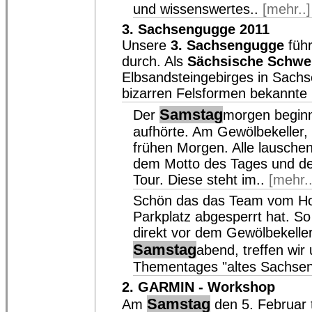
und wissenswertes..
[mehr..]
3. Sachsengugge 2011
Unsere
3. Sachsengugge
führ
durch. Als
Sächsische Schwe
Elbsandsteingebirges in Sachs
bizarren Felsformen bekannte 
Samstag
Der
morgen beginn
aufhörte. Am Gewölbekeller, 
frühen Morgen. Alle lausche
dem Motto des Tages und d
Tour. Diese steht im..
[mehr..
Schön das das Team vom Hot
Parkplatz abgesperrt hat. So
direkt vor dem Gewölbekelle
Samstag
abend, treffen wi
Thementages "altes Sachse
2. GARMIN - Workshop
Samstag
Am
den 5. Februar t