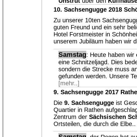
Unstrut
über den
Küffhäuse
10. Sachsengugge 2018 Sch
Zu unserer 10ten Sachsengugg
guten Freund und ein sehr beli
Hotel Forstmeister in Schönhe
unserem Jubiläum haben wir d
Samstag
: Heute haben wir 
eine Schnitzeljagd. Dies bede
sondern die Strecke muss a
gefunden werden. Unsere Teil
[mehr..]
9. Sachsengugge 2017 Rath
Die
9. Sachsengugge
ist Gesc
Quartier in Rathen aufgeschlag
Zentrum der
Sächsischen Sc
Ortsteilen, die durch die Elbe.
Samstag