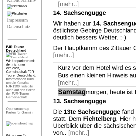
Kalenderarchiv
[mehr..]
14. Sachsengugge
Impressum
Wir haben zur
14. Sachsengu
Datenschutz
östlichste Gebirge Deutschland
deutlich bessers Wetter. :-)
Der Hauptkamm des Zittauer Geb
FJR-Tourer
Deutschland
[mehr..]
Wir kooperieren mit
der, nicht nur
Kurz vor dem Hotel wird es se
virtuellen,
Gemeinschaft FJR-
Bus einen kleinen Hinweis a
Tourer Deutschland.
Informationen rund
[mehr..]
um die Yamaha
FJR1300 findet ihr
Samstag
auch auf den Seiten
morgen, heute ist 
der FJR-Tourer
Gemeinschaft
13. Sachsengugge
Openstreetmap
Die
13te Sachsengugge
fand 
Karten für Garmin
statt. Dem
Fichtelberg
. Hier 
Überblick über die sächsische
von..
[mehr..]
Wir nutzen für